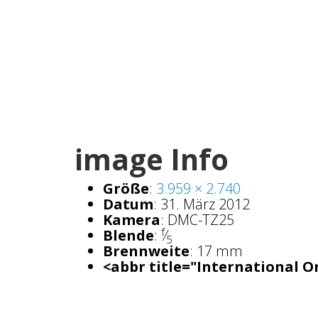
image Info
Größe
:
3.959 × 2.740
Datum
:
31. März 2012
Kamera
:
DMC-TZ25
f
Blende
:
⁄
5
Brennweite
:
17 mm
<abbr title="International O