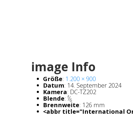
image Info
Größe
:
1.200 × 900
Datum
:
14. September 2024
Kamera
:
DC-TZ202
f
Blende
:
⁄
6
Brennweite
:
126 mm
<abbr title="International O