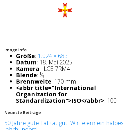
image Info
Größe
:
1.024 × 683
Datum
:
18. Mai 2025
Kamera
:
ILCE-7RM4
f
Blende
:
⁄
3
Brennweite
:
170 mm
<abbr title="International
Organization for
Standardization">ISO</abbr>
:
100
Neueste Beiträge
50 Jahre gute Tat tat gut. Wir feiern ein halbes
Jahrhundert!