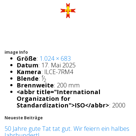
image Info
Größe
:
1.024 × 683
Datum
:
17. Mai 2025
Kamera
:
ILCE-7RM4
f
Blende
:
⁄
2
Brennweite
:
200 mm
<abbr title="International
Organization for
Standardization">ISO</abbr>
:
2000
Neueste Beiträge
50 Jahre gute Tat tat gut. Wir feiern ein halbes
Jahrhundert!