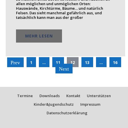
allen möglichen und unmöglichen Orten:
Hauswände, Kirchtürme, Bäume… und natürlich
Felsen. Das sieht manchmal gefährlich aus, und
tatsächlich kann man aus der großer
MEHR LESEN
Beitragsnavigation
1
…
11
12
13
…
16
Prev
Next
Termine
Downloads
Kontakt
Unterstützen
Kinder&Jugendschutz
Impressum
Datenschutzerklärung