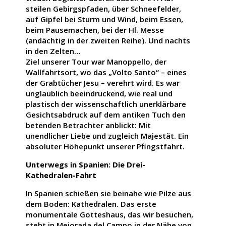
steilen Gebirgspfaden, über Schneefelder,
auf Gipfel bei Sturm und Wind, beim Essen,
beim Pausemachen, bei der Hl. Messe
(andächtig in der zweiten Reihe). Und nachts
in den Zelten…
Ziel unserer Tour war Manoppello, der
Wallfahrtsort, wo das „Volto Santo“ – eines
der Grabtücher Jesu – verehrt wird. Es war
unglaublich beeindruckend, wie real und
plastisch der wissenschaftlich unerklärbare
Gesichtsabdruck auf dem antiken Tuch den
betenden Betrachter anblickt: Mit
unendlicher Liebe und zugleich Majestät. Ein
absoluter Höhepunkt unserer Pfingstfahrt.
Unterwegs in Spanien: Die Drei-
Kathedralen-Fahrt
In Spanien schießen sie beinahe wie Pilze aus
dem Boden: Kathedralen. Das erste
monumentale Gotteshaus, das wir besuchen,
steht in Mejorada del Campo in der Nähe von