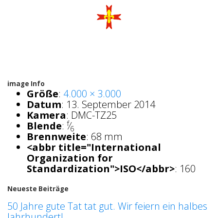
image Info
Größe
:
4.000 × 3.000
Datum
:
13. September 2014
Kamera
:
DMC-TZ25
f
Blende
:
⁄
6
Brennweite
:
68 mm
<abbr title="International
Organization for
Standardization">ISO</abbr>
:
160
Neueste Beiträge
50 Jahre gute Tat tat gut. Wir feiern ein halbes
Jahrhundert!