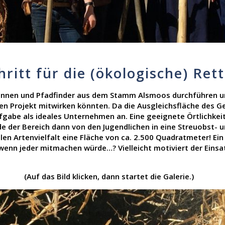
chritt für die (ökologische) Re
rinnen und Pfadfinder aus dem Stamm Alsmoos durchführen un
en Projekt mitwirken könnten. Da die Ausgleichsfläche des 
ufgabe als ideales Unternehmen an. Eine geeignete Örtlichk
e der Bereich dann von den Jugendlichen in eine Streuobst- 
len Artenvielfalt eine Fläche von ca. 2.500 Quadratmeter! Ein
enn jeder mitmachen würde…? Vielleicht motiviert der Einsat
(Auf das Bild klicken, dann startet die Galerie.)